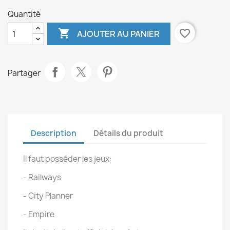
Quantité

favorite_border
AJOUTER AU PANIER
Partager
Description
Détails du produit
Il faut posséder les jeux:
- Railways
- City Planner
- Empire