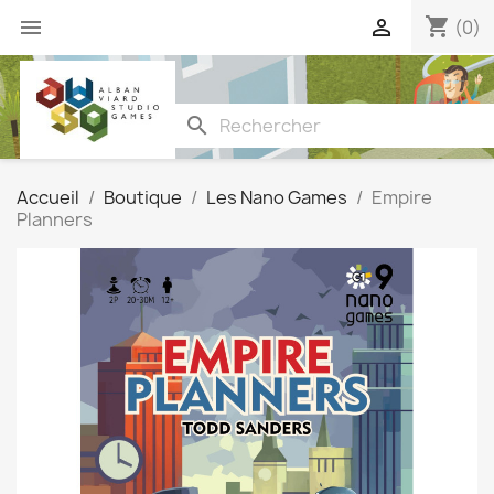
shopping_cart


(0)
search
Accueil
Boutique
Les Nano Games
Empire
Planners