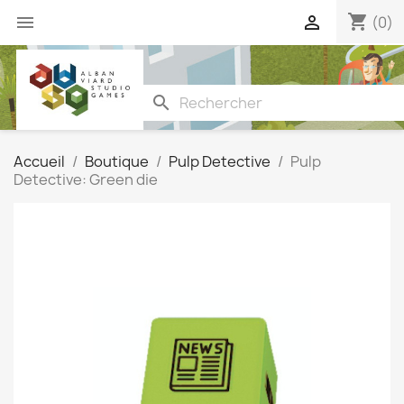
shopping_cart


(0)
search
Accueil
Boutique
Pulp Detective
Pulp
Detective: Green die