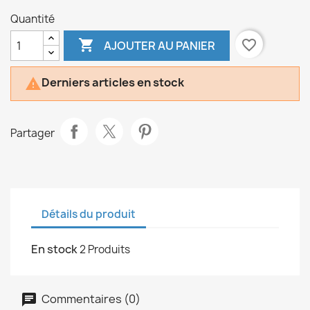
Quantité

favorite_border
AJOUTER AU PANIER
Derniers articles en stock

Partager
Détails du produit
En stock
2 Produits
Commentaires (0)